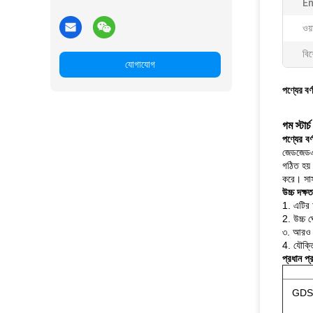
En
ওয়া
বিশ
যোগাযোগ
পণ্যের বর্
গম স্টার
পণ্যের বর্
জেডজেডএইচ
গঠিত হয় 
করে।
সা
উচ্চ দক্ষত
1. এটির 
2. উচ্চ ঘ
৩. আরও ফ
4. যৌক্তি
প্রধান প্
GDSF