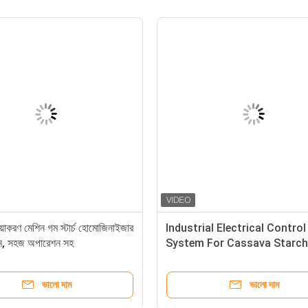
রিয়াকরণ মেশিন গম স্টার্চ হোমোজিনাইজার
Industrial Electrical Control
ইন, সহজ অপারেশন সহ
System For Cassava Starch
Wheat Starch Productionfu
gtElInit() {var lib = new
ভালো দাম
ভালো দাম
google.translate.TranslateSe
'bn', function () {});}