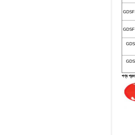
GDSF2
GDSF1
GDSF
GDSF
পণ্য প্রদর