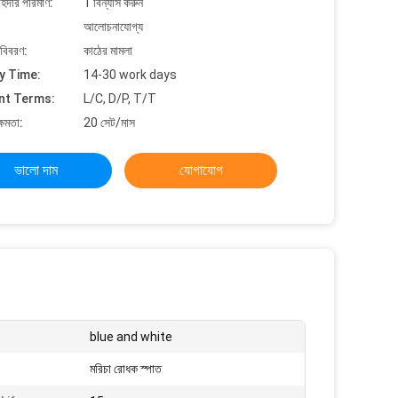
াহিদার পরিমাণ:
1 বিন্যাস করুন
আলোচনাযোগ্য
 বিবরণ:
কাঠের মামলা
y Time:
14-30 work days
nt Terms:
L/C, D/P, T/T
্ষমতা:
20 সেট/মাস
ভালো দাম
যোগাযোগ
blue and white
মরিচা রোধক স্পাত