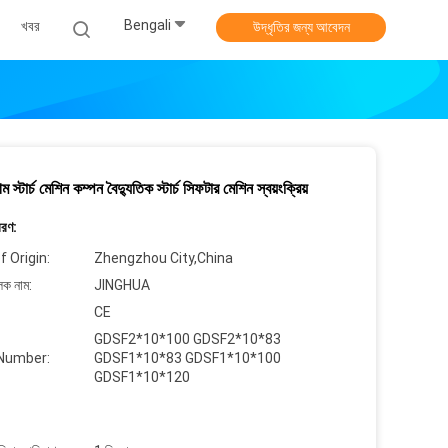
Bengali
খবর
উদ্ধৃতির জন্য আবেদন
স্টার্চ মেশিন কম্পন বৈদ্যুতিক স্টার্চ সিফটার মেশিন স্বয়ংক্রিয়
বরণ:
f Origin:
Zhengzhou City,China
লক নাম:
JINGHUA
CE
GDSF2*10*100 GDSF2*10*83
Number:
GDSF1*10*83 GDSF1*10*100
GDSF1*10*120