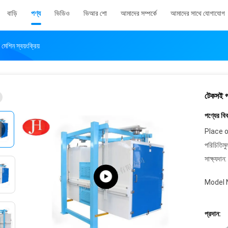
বাড়ি
পণ্য
ভিডিও
ভিআর শো
আমাদের সম্পর্কে
আমাদের সাথে যোগাযোগ
 মেশিন স্বয়ংক্রিয়
টেকসই গম 
পণ্যের বি
Place o
পরিচিতিমু
সাক্ষ্যদান:
Model 
প্রদান: