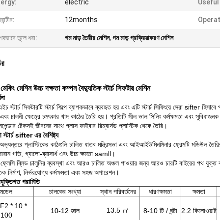
ergy:
electric
Useful 
রান্টীর:
12months
Operat
েষভাবে তুলে ধরা:
গম মাড় তৈরীর মেশিন
,
গম মাড় প্রক্রিয়াকরণ মেশিন
ণনা
্চ মেকিং মেশিন উচ্চ দক্ষতা কম্পন বৈদ্যুতিক স্টার্চ সিফটার মেশিন
ণনা
 স্টার্চ সিফটারটি স্টার্চ শিল্পে ব্যাপকভাবে ব্যবহৃত হয় এবং এটি স্টার্চ সিফিংয়ে সেরা sifter হিসা
এবং চালনী ক্ষেত্রে চমৎকার খাদ কাঠের তৈরি হয়।
প্রতিটি সীল ভাল সিলিং কর্মক্ষমতা এবং সুবিধাজনক 
সপেন্ডার টেকসই জীবনের সাথে গ্লাস ফাইবার রিম্বার্সড প্লাস্টিক থেকে তৈরি।
া স্টার্চ sifter এর বৈশিষ্ট্য
অভ্যন্তরে প্লাস্টিকের কাঠগুলি চালিত ধাতব মন্ত্রিসভা এবং আইআইউমিনমিনার ফ্রেমটি মডিউল তৈর
োরান গতি, গ্যালো-ব্যাসার্ধ এবং উচ্চ ক্ষমতা samll।
্লেসি ব্লিড চালুনির ব্যবস্থা এবং আরও চালিত অঞ্চল পাওয়ার জন্য আরও চারটি বাইরের পথ যুক্ত
ক নির্মাণ, নির্ভরযোগ্য কর্মক্ষমতা এবং সহজ অপারেশন।
রযুক্তিগত পরামিতি
মডেল
চালকের সংখ্যা
স্থান পরিবর্তনের
ধারণক্ষমতা
ক্ষমতা
2 * 10 *
13.5 ㎡
10-12 জাল
8-10 টি / ঘন্টা
2.2 কিলোওয়াট
100