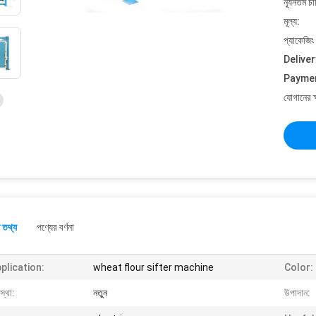
ন্যূনতম চ
মূল্য:
প্যাকেজিং
Deliver
Payme
যোগানের ক
 তথ্য
পণ্যের বর্ণনা
plication:
wheat flour sifter machine
Color:
স্থা:
নতুন
উপাদান: