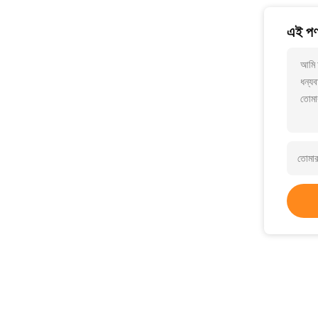
এই পণ্
আমি আ
ধন্যব
তোমা