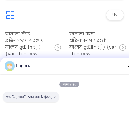
সব
কাসাভা স্টার্চ
কাসাভা ময়দা
প্রক্রিয়াকরণ সরঞ্জাম
প্রক্রিয়াকরণ সরঞ্জাম
ফাংশন gtElInit()
ফাংশন gtElInit() {var
{var lib = new
lib = new
google.translate.TranslateServ}
google.translate.Translate
Jinghua
কাসাভা প্রক্রিয়াকরণ
গম স্টার্চ মেশিন
মেশিন
সকাল ৬:৪৩
শুভ দিন, আপনি কোন পণ্যটি খুঁজছেন?
খবর আলু স্টার্ট মেশিন
কর্ন স্টর্চ মেকিং মেশিন
কর্ন স্টুর্চ লাইন
আলু স্টার্চ তৈরির মেশিন