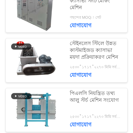
ক্যাসাভা স্টার্ট মেকিং
মেশিন
খবর
পছন্দের MOQ:1 সেট
যোগাযোগ
উদ্ধৃতির
স্টেইনলেস স্টিলে উন্নত
কাস্টমাইজড ক্যাসাভা
জন্য
ময়দা প্রক্রিয়াকরণ মেশিন
আবেদন
২৫৩০*১৭১৭*২২৭০ মিমি সর্বনিম্ন অর্ডারের পরিমাণ: ১ সেট
যোগাযোগ
সাইট
পিএলসি নিয়ন্ত্রিত তথ্য
আলু স্টর্চ মেশিন সংযোগ
গোপনীয়তা
২৫৩০*১৭১৭*২২৭০ মিমি সর্বনিম্ন অর্ডারের পরিমাণ: ১ সেট
যোগাযোগ
অন্তর্গত