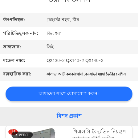
আমাদের
সম্পর্কে
উৎপত্তিস্থল:
ঝেংঝৌ শহর, চীন
পরিচিতিমুলক নাম:
জিংহুয়া
ভ্রমণ
সাক্ষ্যদান:
সিই
মডেল নম্বর:
QX130-2 QX140-2 QX140-3
মান
ব্যবহারিক করা:
,
কাসাভা আটা কলকারখানা
ক্যাসাভা ময়দা তৈরির মেশিন
নিয়ন্ত্রণ
আমাদের সাথে যোগাযোগ করুন!
আমাদের
বিশদ প্রকাশ
সাথে
পিএলসি বৈদ্যুতিন নিয়ন্ত্রণ
যোগাযোগ