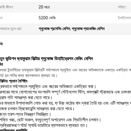
কারী জীবন:
20 বছর
শক্তি:
ন:
5200 কেজি
ইনস্টলেশ
েষভাবে তুলে ধরা:
গ্লুকোজ প্রসেসিং মেশিন
,
গ্লুকোজ প্যাকেজিং মেশিন
ণনা
া নতুন কন্ডিশন ভ্যাকুয়াম ফিল্টার গ্লুকোজ ডিহাইড্রেশন মেকিং মেশিন
ণনা
গুয়া ইন্ডাস্ট্রির ভ্যাকুয়াম ফিল্টারটি সর্বশেষতম প্রযুক্তি এবং বছরের অভিজ্ঞতাকে একত্রে একত্রিত করে
্টার্চ দুধ পানির জন্য ব্যাপকভাবে ব্যবহৃত হয়।
ফিল্টার প্রধান বৈশিষ্ট্য
্রিকভাবে সর্বশেষতম প্রযুক্তি এবং বছরের অভিজ্ঞতা একত্রিত করা।
েলারের সাথে যোগাযোগের অংশগুলি সম্পূর্ণ স্টেইনলেস স্টিল, কমপ্যাক্ট স্ট্রাকচার এবং চমৎ
ন ড্রাম গতি সামঞ্জস্য করা যেতে পারে।
ের মাধ্যমে উপাদানগুলি লোড করা হয়, যা উচ্চ কঠোর খাদ দ্বারা তৈরি হয় এবং এটি সামঞ্জস্য 
জক চলমান ফ্রিকোয়েন্সি সামঞ্জস্য করা যেতে পারে।
িন্ন তরল-স্তর নিয়ন্ত্রণ নিয়ন্ত্রিত।
প শক্তি খরচ, ছোট অঞ্চল, বন্ধুত্বপূর্ণ অপারেশন এবং স্থিতিশীল চলমান।
চ প্রক্রিয়াকরণে স্টার্চ স্লারি ডায়াটারে ব্যাপকভাবে ব্যবহৃত হত।
্রযুক্তিগত পরামিতি