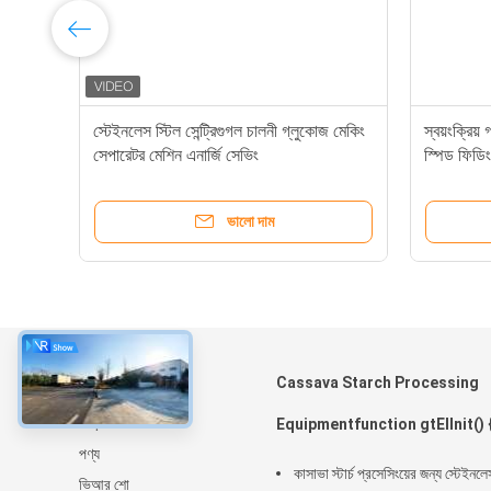
স্টেইনলেস স্টিল সেন্ট্রিগুগল চালনী গ্লুকোজ মেকিং
স্বয়ংক্রিয
সেপারেটর মেশিন এনার্জি সেভিং
স্পিড ফিডি
ভালো দাম
সম্বন্ধে
Cassava Starch Processing
বাড়ি
Equipmentfunction gtElInit() 
পণ্য
lib = new
কাসাভা স্টার্চ প্রসেসিংয়ের জন্য স্টেইনলে
ভিআর শো