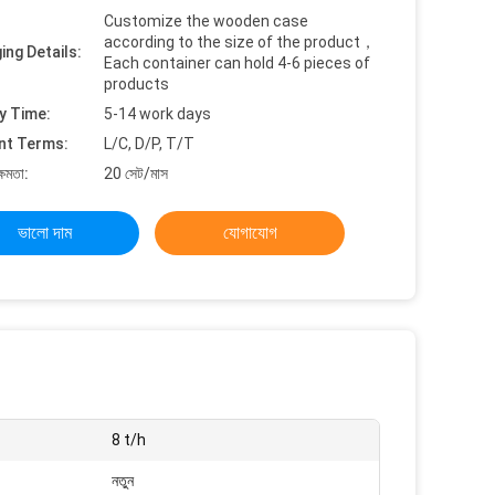
Customize the wooden case
according to the size of the product，
ing Details:
Each container can hold 4-6 pieces of
products
y Time:
5-14 work days
nt Terms:
L/C, D/P, T/T
্ষমতা:
20 সেট/মাস
ভালো দাম
যোগাযোগ
8 t/h
নতুন