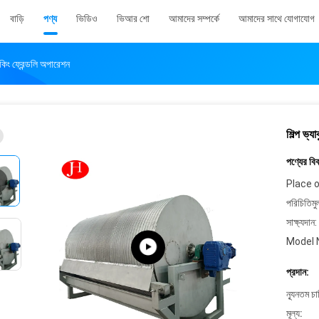
বাড়ি
পণ্য
ভিডিও
ভিআর শো
আমাদের সম্পর্কে
আমাদের সাথে যোগাযোগ
মেকিং ফ্রেন্ডলি অপারেশন
শিল্প ভ্য
পণ্যের বি
Place o
পরিচিতিমু
সাক্ষ্যদান:
Model 
প্রদান:
ন্যূনতম চ
মূল্য: