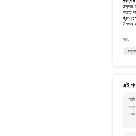
প্রশ্ন 
উত্তর: হ
করতে আপ
প্রশ্ন:
উত্তর: 
ট্যাগ:
গ্লুকো
এই পণ্
আমি আ
ধন্যব
তোমা