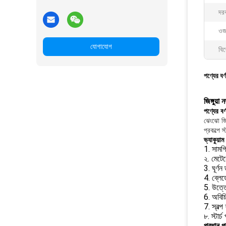
দর
ওজ
যোগাযোগ
বিশ
পণ্যের বর্
জিঙ্গুয়
পণ্যের বর্
ঝেংঝো জিং
প্রকল্পে স
ভ্যাকুয়াম 
1. সামগ
২. মেটের
3. ঘূর্ণ
4. ব্লেড
5. উত্তে
6. অবিচ্ছ
7. স্বল্
৮. স্টার্
প্রধান প