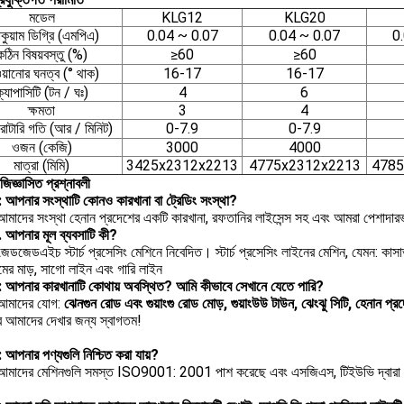
মডেল
KLG12
KLG20
াকুয়াম ডিগ্রি (এমপিএ)
0.04 ~ 0.07
0.04 ~ 0.07
0
কঠিন বিষয়বস্তু (%)
≥60
≥60
য়ানোর ঘনত্ব (° থাক)
16-17
16-17
্যাপাসিটি (টন / ঘঃ)
4
6
ক্ষমতা
3
4
রোটারি গতি (আর / মিনিট)
0-7.9
0-7.9
ওজন (কেজি)
3000
4000
মাত্রা (মিমি)
3425x2312x2213
4775x2312x2213
4785
 জিজ্ঞাসিত প্রশ্নাবলী
: আপনার সংস্থাটি কোনও কারখানা বা ট্রেডিং সংস্থা?
আমাদের সংস্থা হেনান প্রদেশের একটি কারখানা, রফতানির লাইসেন্স সহ এবং আমরা পেশাদা
. আপনার মূল ব্যবসাটি কী?
েডজেডএইচ স্টার্চ প্রসেসিং মেশিনে নিবেদিত। স্টার্চ প্রসেসিং লাইনের মেশিন, যেমন: কাসাভা
মের মাড়, সাগো লাইন এবং গারি লাইন
3: আপনার কারখানাটি কোথায় অবস্থিত?
আমি কীভাবে সেখানে যেতে পারি?
 আমাদের যোগ:
ঝেনগুন রোড এবং গুয়াংগু রোড মোড়, গুয়াংউউ টাউন, ঝেংঝু সিটি, হেনান প্
ে আমাদের দেখার জন্য স্বাগতম!
: আপনার পণ্যগুলি নিশ্চিত করা যায়?
আমাদের মেশিনগুলি সমস্ত ISO9001: 2001 পাশ করেছে এবং এসজিএস, টিইউভি দ্বারা 