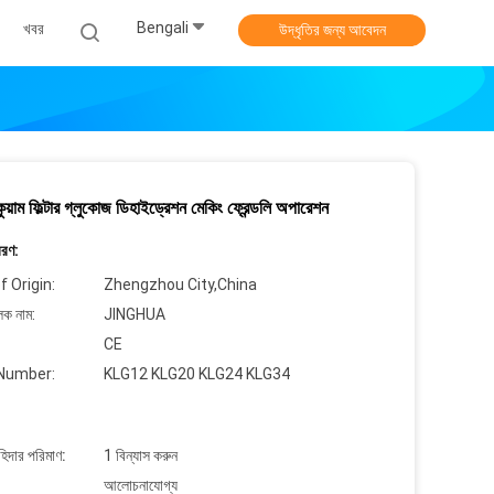
Bengali
খবর
উদ্ধৃতির জন্য আবেদন
াকুয়াম ফিল্টার গ্লুকোজ ডিহাইড্রেশন মেকিং ফ্রেন্ডলি অপারেশন
বরণ:
f Origin:
Zhengzhou City,China
লক নাম:
JINGHUA
CE
Number:
KLG12 KLG20 KLG24 KLG34
াহিদার পরিমাণ:
1 বিন্যাস করুন
আলোচনাযোগ্য