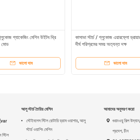
় গ্লুকোজ প্যাকেজিং মেশিন উইটব থ্রি
কাসাভা স্টার্চ / গ্লুকোজ এয়ারফ্লো ড্রায়
ং মোড
দীর্ঘ পরিশ্রমের সময় অত্যন্ত দক্ষ
ভালো দাম
ভালো দাম
আলু স্টার্চ তৈরির মেশিন
আমাদের অনুসরণ করো
স্টেইনলেস স্টিল রোটারি ড্রাম ওয়াশার, আলু
গুয়াংওয়ু শিল্প উদ্য
{var
স্টার্চ ওয়াশিং মেশিন
প্রদেশ, চীন
স স্টিল