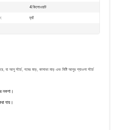
4 কিলোওয়াট
ন:
হ্যাঁ
, যা আলু স্টার্চ, গমের মাড়, কাসাভা মাড় এবং মিষ্টি আলুর শ্যাওলা স্টার্চ
কার নকশা।
করা যায়।