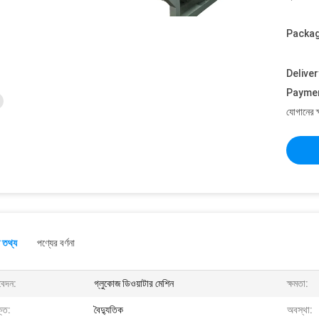
Packag
Deliver
Payme
যোগানের ক
 তথ্য
পণ্যের বর্ণনা
েদন:
গ্লুকোজ ডিওয়াটার মেশিন
ক্ষমতা:
তি:
বৈদ্যুতিক
অবস্থা: