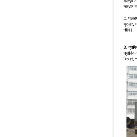
সন্তুষ্ট
সন্ধান 
৩. সরঞ্জ
সুতরাং, 
পারি।
3. প্যাকি
প্যাকিং
বিতরণ: 