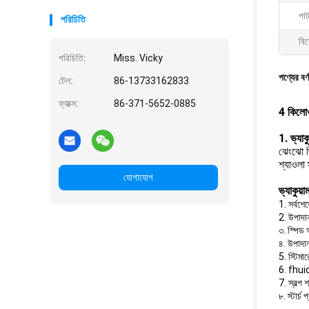
পাট
পরিচিতি
বিশ
পরিচিতি:
Miss. Vicky
পণ্যের বর্
টেল:
86-13733162833
ফ্যাক্স:
86-371-5652-0885
4 কিলোওয়
1. ভ্যাকুয
ঝেংঝো জি
শ্যাওলা স
যোগাযোগ
ভ্যাকুয়াম
1. সর্বশ
2. উপাদান
৩. স্পিড
৪. উপাদান
5. স্টিমার
6. fhuid-
7. স্বল্প
৮. স্টার্