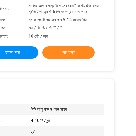
পণ্যের আকার অনুযায়ী কাঠের কেসটি কাস্টমাইজ করুন ，
 বিবরণ:
প্রতিটি পাত্রে 4-6 পিসের পণ্য রাখতে পারে
সময়:
প্রাক পেমেন্ট পাওয়ার পরে 5-14 কাজের দিন
শর্ত:
এল / সি, ডি / পি, টি / টি
্ষমতা:
10 সেট / মাস
ভালো দাম
যোগাযোগ
মিষ্টি আলু মাড় উত্পাদন লাইন
া:
4-10 টি / ঘন্টা
হ্যাঁ