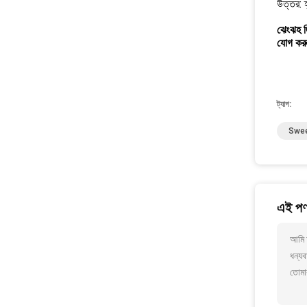
উত্তর: 
ঝেংঝহ জি
যোগ করুন
ট্যাগ:
Swee
এই পণ্
আমি আ
ধন্যব
তোমা