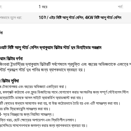
া:
1 বছর
শর্ত:
েষভাবে তুলে ধরা:
10 ট / এইচ মিষ্টি আলু স্টার্চ মেশিন
,
4KW মিষ্টি আলু স্টার্চ মেশিন
ণনা
াট মিষ্টি আলু স্টার্চ মেশিন ভ্যাকুয়াম ফিল্টার স্টার্চ দুধ ডিহাইডার সরঞ্জাম
়াম ফিল্টার বর্ণনা
ংগুয়া ইন্ডাস্ট্রির ভ্যাকুয়াম ফিল্টারটি সর্বশেষতম প্রযুক্তি এবং বছরের অভিজ্ঞতাকে একত্রে সং
্টার্চ প্রকল্পে স্টার্চ দুধ পানির জন্য ব্যাপকভাবে ব্যবহৃত হয়।
 ফিল্টার সুবিধা
েষে টেকনোলজয় এবং বছরের অভিজ্ঞতা একত্রিত করা।
, কমপ্যাক্ট কাঠামো এবং সুন্দর ডিজাইনের সাথে যোগাযোগ করার অংশগুলির জন্য সম্পূর্ণ স্টেইনলেস স্টিল
 অফ্রোটেটিং ডামকে আসল সাইটে অ্যাকর্ডিগ অ্যাডজাস্ট করা যায়।
টি ব্লেডের মাধ্যমে আমলোড করা হয়, যা উচ্চ কঠোরভাবে তৈরি হয় এবং এটি সামঞ্জস্য করা যায়।
ের রমিং ফ্রিকোয়েন্সি সামঞ্জস্য করা যায়।
 স্তর নিয়ন্ত্রণের জন্য নিয়মিত সামঞ্জস্য।
 শক্তি খরচ, ছোট ক্ষেত্রের অপারেশন এবং স্থিতিশীল চলমান।
চ প্রসেসিংয়ে সাসপেনশনকে জলমগ্ন করার জন্য ব্যাপকভাবে ব্যবহৃত হয়।