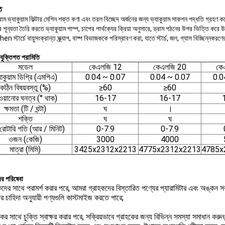
ি
রাম ভ্যাকুয়াম ফিল্টার মেশিন শক্ত কণা এবং তরল বিচ্ছেদ অর্জনের জন্য ভ্যাকুয়াম সাকশন পদ্ধতি গ্রহণ করে
 শূন্যতা তৈরি করতে ভ্যাকুয়াম পাম্প, চাপের পার্থক্যের ক্রিয়া অনুসারে, ড্রাম গঠনের উপর ভিত্তি করে
en স্টার্চে বায়ুসংক্রান্ত স্ক্র্যাপ, বাষ্প বিভাজককে পরিস্রাবণ করা, যাতে স্টার্চ, জল, গ্যাস বিচ্ছিন্নকরণে
রযুক্তিগত পরামিতি
মডেল
কেএলজি 12
কেএলজি 20
কে
যাকুয়াম ডিগ্রি (এমপিএ)
0.04 ~ 0.07
0.04 ~ 0.07
0.0
কঠিন বিষয়বস্তু (%)
≥60
≥60
ওয়ানোর ঘনত্ব (° থাক)
16-17
16-17
ক্ষমতা (টি / ঘন্টা)
ঘ
।
শক্তি
ঘ
ঘ
 রোটারি গতি (আর / মিনিট)
0-7.9
0-7.9
ওজন (কেজি)
3000
4000
মাত্রা (মিমি)
3425x2312x2213
4775x2312x2213
4785x
র পরিষেবা
কদের সাথে পরামর্শ করার পরে, আমরা গ্রাহকদের বিস্তারিত পণ্যের প্যারামিটার এবং অঙ্কন সরব
র চাহিদা অনুযায়ী পণ্যগুলি কাস্টমাইজ করতে পারে;
কের সাথে চুক্তি স্বাক্ষর করার পরে, সক্রিয়ভাবে গ্রাহকের জন্য বিভিন্ন সমস্যা সমাধান 