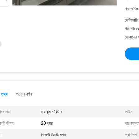
প্যাকেজিং
ডেলিভারি 
পরিশোধের 
যোগানের ক
 তথ্য
পণ্যের বর্ণনা
যের নাম:
ভ্যাকুয়াম ফিল্টার
লাইন:
কারী জীবন:
20 বছর
ধারণক্ষমত
া:
বিদেশী ইনস্টলেশন
প্রশিক্ষণ: