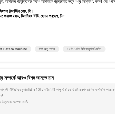
হ্যাঁ, আমাদের প্রযুক্তিগত বিভাগ আপনাকে প্রস্তাবিত নতুন পণ্য বিশ্লেষণ, নকশা এবং পরী
ংগুয়া ইন্ডাস্ট্রি কোং, লি।
: গুয়াংগু রোড, জিংগিয়াং সিটি, হেনান প্রদেশ, চীন
t Potato Machine
মিষ্টি আলু মেশিন
10 ট / এইচ মিষ্টি আলু স্টার্চ মেশিন
য সম্পর্কে আরও বিশদ জানতে চান
গ্রহী 4KW ভ্যাকুয়াম ফিল্টার 10t / এইচ মিষ্টি আলু স্টার্চ দুধ ডিহাইড্রেশন মেশিন আপনি কি আমা
াদ!
র উত্তরের অপেক্ষা করছি.