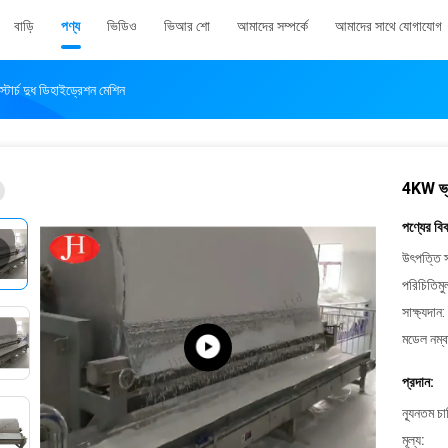
বাড়ি
পণ্য
ভিডিও
ভিআর শো
আমাদের সম্পর্কে
আমাদের সাথে যোগাযোগ
্টার্চ দুধ ডিহাইড্রেশন মেশিন
4KW ভ্যা
পণ্যের বি
উৎপত্তি স
পরিচিতিমু
সাক্ষ্যদান:
মডেল নম্ব
প্রদান:
ন্যূনতম চ
মূল্য: