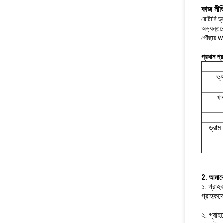
কাজ নীত
রোটারি ড্
অভ্যন্তরে
পৌঁছায় wh
প্রধান প্
ভ্
খা
ড্রাম
2. আমাদে
১. গ্রাহ
গ্রাহকদে
২. গ্রাহ