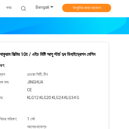
Bengali
খবর
উদ্ধৃতির জন্য আবেদন
কুয়াম ফিল্টার 10t / এইচ মিষ্টি আলু স্টার্চ দুধ ডিহাইড্রেশন মেশিন
বরণ:
্থল:
চেংঝো সিটি, চীন
লক নাম:
JINGHUA
CE
ার:
KLG12 KLG20 KLG24 KLG34 G
াহিদার পরিমাণ:
1 সেট
আলোচনাযোগ্য