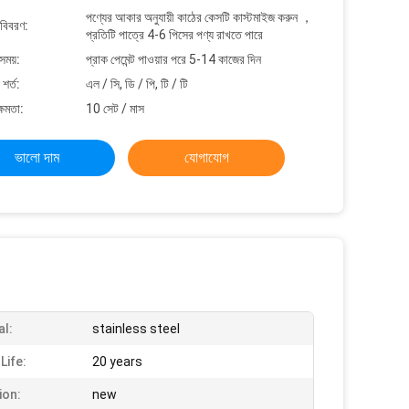
পণ্যের আকার অনুযায়ী কাঠের কেসটি কাস্টমাইজ করুন ，
 বিবরণ:
প্রতিটি পাত্রে 4-6 পিসের পণ্য রাখতে পারে
সময়:
প্রাক পেমেন্ট পাওয়ার পরে 5-14 কাজের দিন
শর্ত:
এল / সি, ডি / পি, টি / টি
্ষমতা:
10 সেট / মাস
ভালো দাম
যোগাযোগ
al:
stainless steel
Life:
20 years
ion:
new