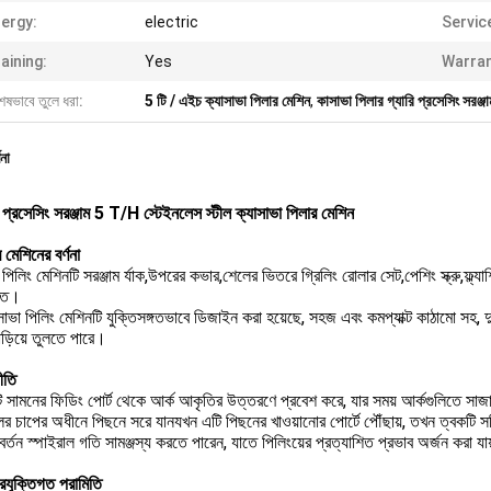
ergy:
electric
Servic
aining:
Yes
Warran
েষভাবে তুলে ধরা:
5 টি / এইচ ক্যাসাভা পিলার মেশিন
,
কাসাভা পিলার গ্যারি প্রসেসিং সরঞ্জা
ণনা
 প্রসেসিং সরঞ্জাম 5 T/H স্টেইনলেস স্টীল ক্যাসাভা পিলার মেশিন
 মেশিনের বর্ণনা
 পিলিং মেশিনটি সরঞ্জাম র্যাক,উপরের কভার,শেলের ভিতরে গ্রিলিং রোলার সেট,পেশিং স্ক্রু,ফ্ল্যাশি
ঠিত।
াভা পিলিং মেশিনটি যুক্তিসঙ্গতভাবে ডিজাইন করা হয়েছে, সহজ এবং কমপ্যাক্ট কাঠামো সহ, দুর্দ
াড়িয়ে তুলতে পারে।
ীতি
ি সামনের ফিডিং পোর্ট থেকে আর্ক আকৃতির উত্তরণে প্রবেশ করে, যার সময় আর্কগুলিতে স
লের চাপের অধীনে পিছনে সরে যানযখন এটি পিছনের খাওয়ানোর পোর্টে পৌঁছায়, তখন ত্বকটি 
বর্তন স্পাইরাল গতি সামঞ্জস্য করতে পারেন, যাতে পিলিংয়ের প্রত্যাশিত প্রভাব অর্জন করা যা
্রযুক্তিগত পরামিতি