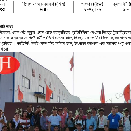
ডেল
বিস্ফোরণ স্ক্রু ব্যাসার্ধ ((মিমি)
পাওয়ার ((kw)
ক্যাপাসিটি 
P80
800
5.৫*২+১5
৪-৫
পানি তথ্য
িকেলে, ওয়ান বেল্ট অ্যান্ড ওয়ান রোড কম্বোডিয়ার প্রতিনিধিদল ঝেংঝো জিংহুয়া ইন্ডাস্ট্র
যান এবং অন্যান্য সংশ্লিষ্ট কর্মী প্রতিনিধিদলের কাছে জিংহুয়া কোম্পানির বিগত বছরগুলোতে অ
প্রক্রিয়া। প্রতিনিধি দলটি কোম্পানির অফিস ভবন, উৎপাদন কর্মশালা এবং সমাপ্ত পণ্য গু
েখানো.