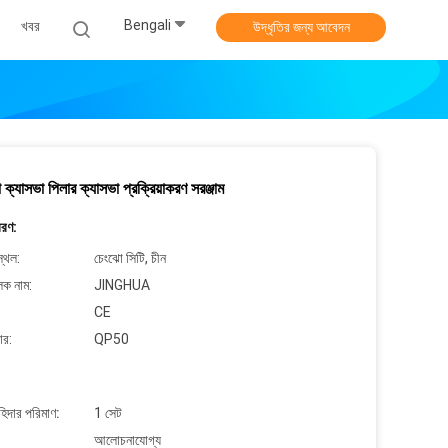
Bengali
খবর
উদ্ধৃতির জন্য আবেদন
া ক্যাসভা পিলার ক্যাসভা প্রক্রিয়াকরণ সরঞ্জাম
বরণ:
্থল:
চেংঝো সিটি, চীন
লক নাম:
JINGHUA
CE
ার:
QP50
াহিদার পরিমাণ:
1 সেট
আলোচনাযোগ্য