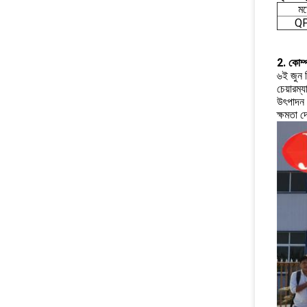
ম
Q
2. কোম্
৬ই জুন ব
চেয়ারম্
উৎপাদন 
ক্ষমতা দ