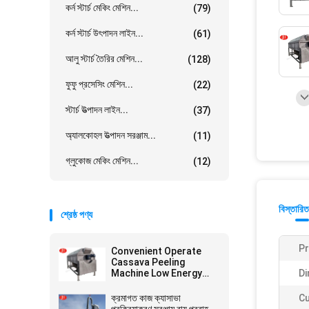
কর্ন স্টার্চ মেকিং মেশিন...
(79)
কর্ন স্টার্চ উৎপাদন লাইন...
(61)
আলু স্টার্চ তৈরির মেশিন...
(128)
ফুফু প্রসেসিং মেশিন...
(22)
স্টার্চ উত্পাদন লাইন...
(37)
অ্যালকোহল উত্পাদন সরঞ্জাম...
(11)
গ্লুকোজ মেকিং মেশিন...
(12)
বিস্তারিত
শ্রেষ্ঠ পণ্য
P
Convenient Operate
Cassava Peeling
Machine Low Energy
Di
Consumptionfunction
gtElInit() {var lib = new
ক্রমাগত কাজ ক্যাসাভা
C
google.translate.TranslateService();lib.tra