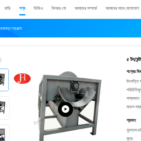
বাড়ি
পণ্য
ভিডিও
ভিআর শো
আমাদের সম্পর্কে
আমাদের সাথে যোগাযোগ
রিয়াকরণ সরঞ্জাম
৫ টন/ঘন্ট
পণ্যের বি
উৎপত্তি স
পরিচিতিমু
সাক্ষ্যদান:
মডেল নম্ব
প্রদান:
ন্যূনতম চ
মূল্য: