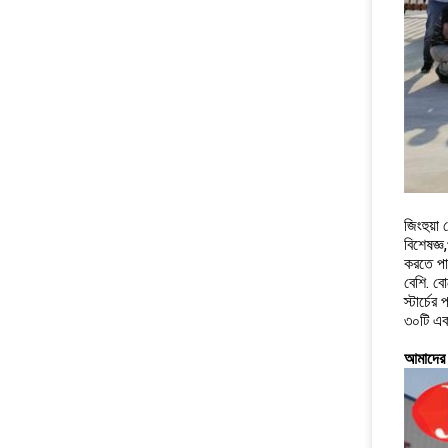
জিংহুয়া 
বিশেষজ্ঞ
করতে পার
বেশি. বো
স্টার্চে
৩০টি এক
আমাদের 