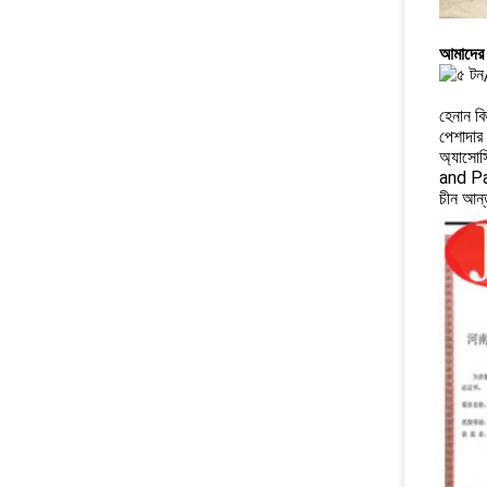
আমাদের ক
হেনান বিজ
পেশাদার 
অ্যাসো
and P
চীন আন্ত