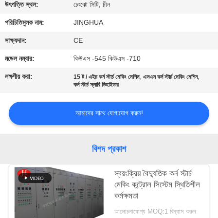
উৎপত্তি স্থল:
চেংঝো সিটি, চীন
কারখানা
পরিচিতিমুলক নাম:
JINGHUA
ভ্রমণ
সাক্ষ্যদান:
CE
মডেল নম্বার:
কিউএস -545 কিউএস -710
গুণমান
লক্ষণীয় করা:
,
,
15 ট / এইচ কর্ন স্টার্চ মেকিং মেশিন
এসএস কর্ন স্টার্চ মেকিং মেশিন
নিয়ন্ত্রণ
কর্ন স্টার্চ স্লারি ডিহাইডার
আমাদের সাথে যোগাযোগ করুন!
আমাদের
সাথে
যোগাযোগ
বিশদ প্রকাশ
স্বয়ংক্রিয় বৈদ্যুতিক কর্ন স্টার্চ
খবর
মেকিং কন্ট্রোল সিস্টেম স্থিতিশীল
কর্মক্ষমতা
উদ্ধৃতির
আলোচনাযোগ্য MOQ:1 বিন্যাস করুন