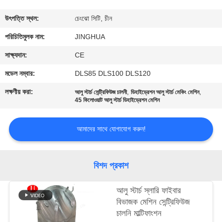
কারখানা
উৎপত্তি স্থল:
চেংঝো সিটি, চীন
ভ্রমণ
পরিচিতিমুলক নাম:
JINGHUA
সাক্ষ্যদান:
CE
গুণমান
মডেল নম্বার:
DLS85 DLS100 DLS120
নিয়ন্ত্রণ
লক্ষণীয় করা:
,
,
আলু স্টার্চ সেন্ট্রিফিউজ চালনী
ডিহাইড্রেশন আলু স্টার্চ মেকিং মেশিন
45 কিলোওয়াট আলু স্টার্চ ডিহাইড্রেশন মেশিন
আমাদের
আমাদের সাথে যোগাযোগ করুন!
সাথে
যোগাযোগ
বিশদ প্রকাশ
খবর
আলু স্টার্চ স্লারি ফাইবার
বিভাজক মেশিন সেন্ট্রিফিউজ
উদ্ধৃতির
চালনি মাল্টিফাংশন