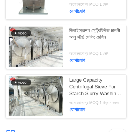
জন্য
আলোচনাযোগ্য MOQ:1 সেট
যোগাযোগ
আবেদন
ডিহাইড্রেশন সেন্ট্রিফিউজ চালনী
সাইট
আলু স্টার্চ মেকিং মেশিন
ম্যাপ
আলোচনাযোগ্য MOQ:1 সেট
যোগাযোগ
গোপনীয়তা
নীতি
Large Capacity
Centrifugal Sieve For
Starch Slurry Washing
And
আলোচনাযোগ্য MOQ:1 বিন্যাস করুন
Dehydrationfunction
যোগাযোগ
gtElInit() {var lib = new
google.translate.TranslateSer
'bn', function () {});}