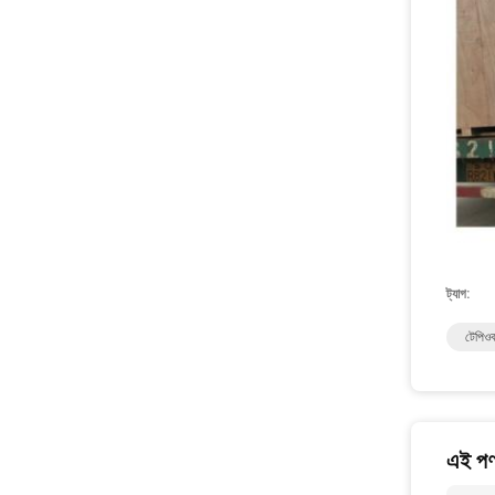
ট্যাগ:
টেপিওক
এই পণ্