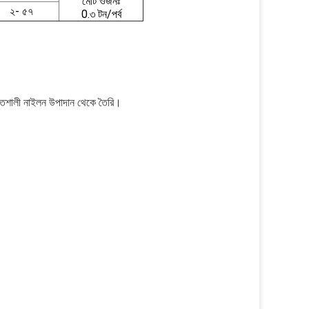
মোট ওজনঃ
২- ৫৭
0.৩ টন/পর্ব
ক্তিশালী নাইলন উপাদান থেকে তৈরি।