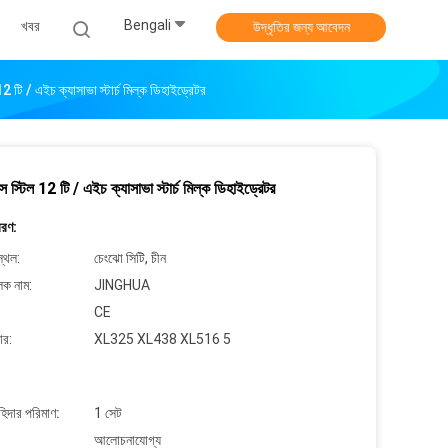
Bengali
খবর
উদ্ধৃতির জন্য আবেদন
2 টি / এইচ ক্যাসাভা স্টার্চ মিল্ক ডিহাইড্রেটর
স স্টিল 12 টি / এইচ ক্যাসাভা স্টার্চ মিল্ক ডিহাইড্রেটর
বরণ:
্থল:
চেংঝো সিটি, চীন
লক নাম:
JINGHUA
CE
ার:
XL325 XL438 XL516 5
াহিদার পরিমাণ:
1 সেট
আলোচনাযোগ্য