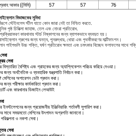
 প্রবাহ আকার ((মিমি)
57
57
76
সাইক্লোন বিভাজকের সুবিধা
র্ণরূপে স্টেইনলেস স্টীল যাতে কোন জারা নেই তা নিশ্চিত করতে.
নিক পৃষ্ঠ চিকিত্সা জাহাজ. তেল এবং নোংরা প্রতিরোধ.
চ প্রক্রিয়াকরণ কারখানায় স্টার্চ নিষ্কাশনের জন্য ব্যাপকভাবে ব্যবহৃত হয়।
সাইক্লোন গ্রুপের জন্য ঘনত্ব, পুনরুদ্ধার, ধোয়া এবং পৃথকীকরণের মাল্টিফাংশন।
োন পাইপগুলি উচ্চ শক্তি, ঘর্ষণ প্রতিরোধ ক্ষমতা এবং চমৎকার বিচ্ছেদ ফলাফলের সাথে শ
সেবা
্রয় সেবা
র বিস্তারিত বৈশিষ্ট্য এবং গ্রাহকের জন্য অ্যাপ্লিকেশন পরিচয় করিয়ে দেওয়া।
র জন্য অর্থনৈতিক ও ব্যবহারিক যন্ত্রপাতি নির্বাচন করা।
ষ্ট মেশিনের অপারেশন ডেটা প্রদান করা।
র জন্য পরীক্ষার কার্যকারিতা প্রদান করা।
 চার্ট এবং কারখানার ডিজাইন লেআউট.
েবা
 ইনস্টলেশনের জন্য প্রয়োজনীয় ইঞ্জিনিয়ারিং শর্তাবলী সুপারিশ করা।
ের সাথে সময়মতো মেশিনের উৎপাদন অগ্রগতি জানানো।
প পরিকল্পনা ও নকশা সেবা।
ত্তর সেবা
রপাতি রক্ষণাবেক্ষণ এবং পরিচালনার প্রশিক্ষণ।