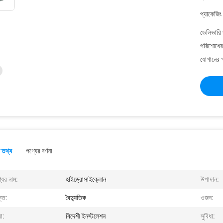
প্যাকেজিং
ডেলিভারি 
পরিশোধের 
যোগানের ক
 তথ্য
পণ্যের বর্ণনা
যের নাম:
হাইড্রোসাইক্লোন
উপাদান:
তি:
বৈদ্যুতিক
ওজন:
া:
বিদেশী ইনস্টলেশন
সুবিধা: