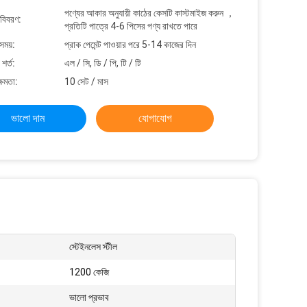
পণ্যের আকার অনুযায়ী কাঠের কেসটি কাস্টমাইজ করুন ，
 বিবরণ:
প্রতিটি পাত্রে 4-6 পিসের পণ্য রাখতে পারে
সময়:
প্রাক পেমেন্ট পাওয়ার পরে 5-14 কাজের দিন
শর্ত:
এল / সি, ডি / পি, টি / টি
্ষমতা:
10 সেট / মাস
ভালো দাম
যোগাযোগ
স্টেইনলেস স্টীল
1200 কেজি
ভালো প্রভাব