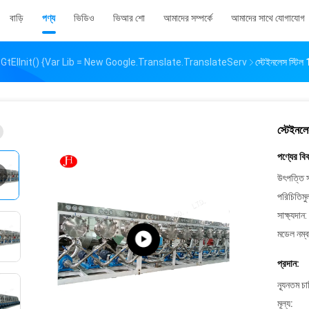
বাড়ি
পণ্য
ভিডিও
ভিআর শো
আমাদের সম্পর্কে
আমাদের সাথে যোগাযোগ
ElInit() {var Lib = New Google.translate.TranslateServ
স্টেইনলেস স্টিল 1
স্টেইনলে
পণ্যের বি
উৎপত্তি স
পরিচিতিমু
সাক্ষ্যদান:
মডেল নম্ব
প্রদান:
ন্যূনতম চ
মূল্য: