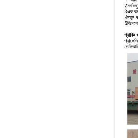
2সবকিছু 
3এক বছরের
4নতুন পণ
5বিদেশে
প্যাকিং 
প্যাকেজ
ডেলিভারি