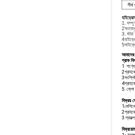
শীর্ষ
হাইড্রো
1. সম্পূ
2অত্যাধু
3. স্টার্
4হাইড্রো
5সাইক্ল
আমাদের 
প্রাক বিক
1. পণ্যে
2গ্রাহকে
3সংশ্লি
4গ্রাহকে
5. ফ্লো
বিক্রয় স
1মেশিনের
2গ্রাহক
3.প্রকল্
বিক্রয়ো
1- যন্ত্