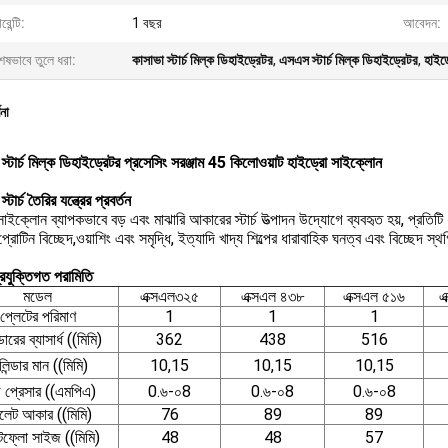
রেন্টি:
1 বছর
আবেদন:
েষভাবে তুলে ধরা:
কাসাভা স্টার্চ মিল্ক ডিহাইড্রেটর
,
এসএস স্টার্চ মিল্ক ডিহাইড্রেটর
,
হাইড্
ণনা
 স্টার্চ মিল্ক ডিহাইড্রেটর প্রসেসিং সরঞ্জাম 45 কিলোওয়াট হাইড্রো সাইক্লোন
্টার্চ তৈরির যন্ত্রের প্রবর্তন
াইক্লোন ব্যাপকভাবে বড় এবং মাঝারি আকারের স্টার্চ উত্পাদন উদ্যোগে ব্যবহৃত হয়, প্রতিটি ধরণ
 প্রোটিন বিচ্ছেদ,ওয়াশিং এবং সমৃদ্ধি, ইত্যাদি খাদ্য শিল্পের ধারাবাহিক ঘনত্ব এবং বিচ্ছেদ স্
্রযুক্তিগত পরামিতি
মডেল
এক্সএল৩২৫
এক্সএল ৪৩৮
এক্সএল ৫১৬
এ
প্লেটের পরিমাণ
1
1
1
ডারের ব্যাসার্ধ ((মিমি)
362
438
516
লিন্ডার মান ((মিমি)
10,15
10,15
10,15
 প্রেসার ((এমপিএ)
0.৬-০8
0.৬-০8
0.৬-০8
লেট আকার ((মিমি)
76
89
89
্লো সাইজ ((মিমি)
48
48
57