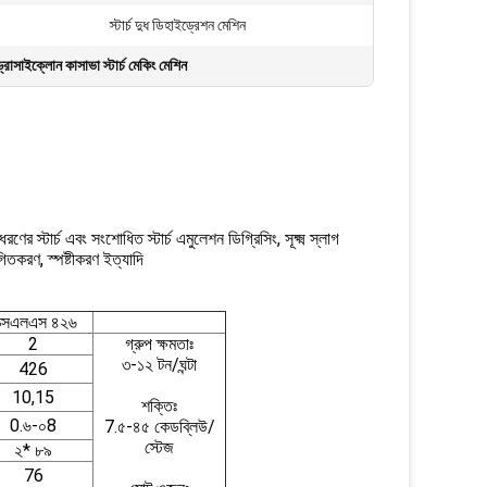
স্টার্চ দুধ ডিহাইড্রেশন মেশিন
রোসাইক্লোন কাসাভা স্টার্চ মেকিং মেশিন
ের স্টার্চ এবং সংশোধিত স্টার্চ এমুলেশন ডিগ্রিসিং, সূক্ষ্ম স্লাগ
থগিতকরণ, স্পষ্টীকরণ ইত্যাদি
ক্সএলএস ৪২৬
2
গ্রুপ ক্ষমতাঃ
৩-১২ টন/ঘন্টা
426
10,15
শক্তিঃ
0.৬-০8
7.৫-৪৫ কেডব্লিউ/
স্টেজ
২* ৮৯
76