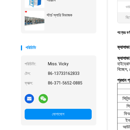
সরঞ্জাম
ওয়া
স্টার্চ স্লারি বিভাজক
বিশ
পণ্যের বর্
ক্যাসাভা
পরিচিতি
ক্যাসাভা স
হাইড্রোস
পরিচিতি:
Miss. Vicky
বিচ্ছেদ,
টেল:
86-13733162833
প্রধান প
ফ্যাক্স:
86-371-5652-0885
সিলিন্
সি
ফিড
যোগাযোগ
ইন
আউটফ