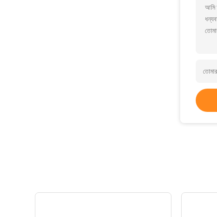
আমি আ
ধন্যব
তোমা