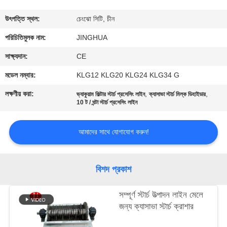
কারখানা
উৎপত্তি স্থল:
চেংঝো সিটি, চীন
ভ্রমণ
পরিচিতিমুলক নাম:
JINGHUA
সাক্ষ্যদান:
CE
গুণমান
মডেল নম্বার:
KLG12 KLG20 KLG24 KLG34 G
নিয়ন্ত্রণ
লক্ষণীয় করা:
,
,
ভ্যাকুয়াম ফিল্টার স্টার্চ প্রসেসিং লাইন
ক্যাসাভা স্টার্চ মিল্ক ডিহাইডার
10 ট / ঘন্টা স্টার্চ প্রসেসিং লাইন
আমাদের
আমাদের সাথে যোগাযোগ করুন!
সাথে
যোগাযোগ
বিশদ প্রকাশ
খবর
সম্পূর্ণ স্টার্চ উত্পাদন লাইন মেলে
জন্য ক্যাসাভা স্টার্চ ক্রাশার
উদ্ধৃতির