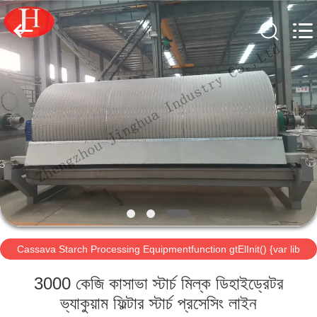
©
2020
-
2026
Zhengzhou
Jinghua
Industry
Co.,Ltd..
বাড়ি
All
Rights
Reserved.
পণ্য
ভিডিও
ভিআর
শো
Cassava Starch Processing Equipmentfunction gtElInit() {var lib
= new google.translate.TranslateServ
আমাদের
3000 কেজি কাসাভা স্টার্চ মিল্ক ডিহাইড্রেটর
সম্পর্কে
ভ্যাকুয়াম ফিল্টার স্টার্চ প্রসেসিং লাইন