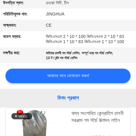
উৎপত্তি স্থল:
চেংঝো সিটি, চীন
কারখানা
পরিচিতিমুলক নাম:
JINGHUA
ভ্রমণ
সাক্ষ্যদান:
CE
মডেল নম্বার:
জিডিএসএফ 2 * 10 * 100 জিডিএসএফ 2 * 10 * 83
গুণমান
জিডিএসএফ 1 * 10 * 83 জিডিএসএফ 1 * 10 * 100
নিয়ন্ত্রণ
লক্ষণীয় করা:
,
,
ফাইবার চালনী গম স্টার্চ মেশিন
সম্পূর্ণ বন্ধ গম স্টার্চ মেশিন
10 ট / ঘন্টা গম স্টার্চ মেশিন
আমাদের
আমাদের সাথে যোগাযোগ করুন!
সাথে
যোগাযোগ
বিশদ প্রকাশ
খবর
খাদ্য সংশোধিত কেন্দ্রাতিগ চালনী
সরঞ্জাম গম স্টার্চ উত্পাদন লাইন
উদ্ধৃতির